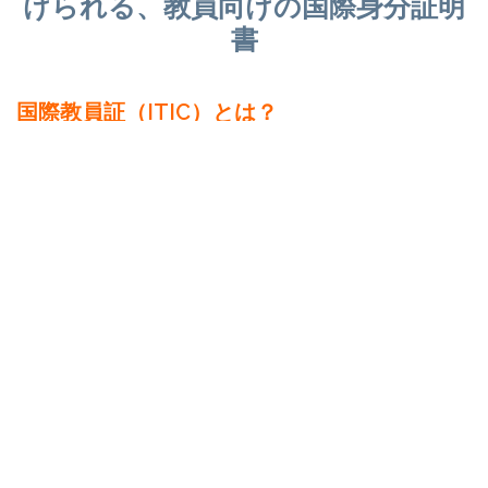
けられる、教員向けの国際身分証明
書
国際教員証（ITIC）とは？
国際教員証（ITIC）は海外でも使える教員用の身分証明書
で、文科省や公的機関が認定する教育機関・施設で正規雇用
されている教員であればどなたでも発行可能です。海外の観
光施設等での割引や特典が受けられます。また、海外で教員
としての身分を証明するカードとなるため、現地学校視察や
引率、学会などの身分証明としても役立ちます。
【Point1】
世界約130カ国で発行されている、国際的に認められた教員用
身分証明書です。
【Point2】
国内・海外で、ソフトウェアのライセンスや映画館、書店、
公共交通機関、カフェやレストランなどの割引や特典をご利
用いただけます。